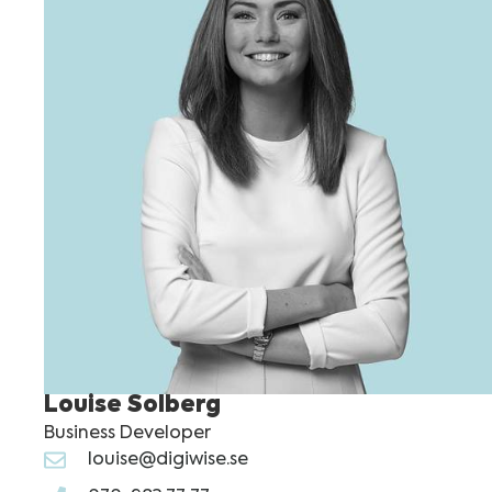
Louise Solberg
Business Developer
louise@digiwise.se