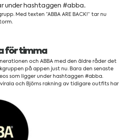
ngar under hashtaggen #abba.
grupp. Med texten ”ABBA ARE BACK!” tar nu
torm.
ma för timma
nerationen och ABBA med den äldre råder det
kgruppen på appen just nu. Bara den senaste
videos som ligger under hashtaggen #abba.
ala och Björns rakning av tidigare outfits har