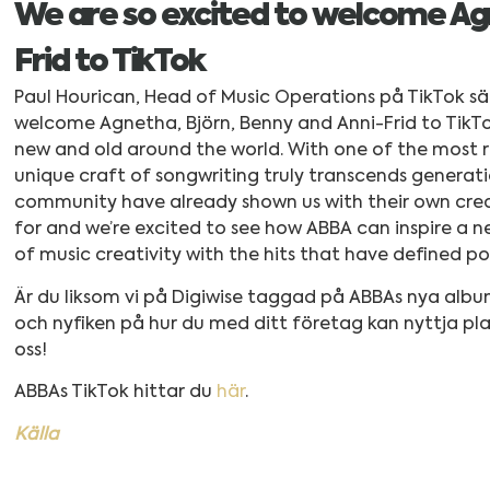
We are so excited to welcome Agn
Frid to TikTok
Paul Hourican, Head of Music Operations på TikTok s
welcome Agnetha, Björn, Benny and Anni-Frid to TikT
new and old around the world. With one of the most 
unique craft of songwriting truly transcends generati
community have already shown us with their own creat
for and we’re excited to see how ABBA can inspire a 
of music creativity with the hits that have defined pop
Är du liksom vi på Digiwise taggad på ABBAs nya al
och nyfiken på hur du med ditt företag kan nyttja p
oss!
ABBAs TikTok hittar du
här
.
Källa