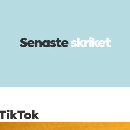
Senaste
skriket
TikTok