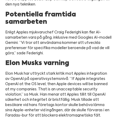
den nya tekniken.
Potentiella framtida
samarbeten
Enligt Apples mjukvaruchef Craig Federighi kan fler AI-
samarbeten vara på gång, inklusive med Googles AI-modell
Gemini. ”Vi tror att användarna kommer att utveckla
preferenser för specifika modeller beroende på vad de vill
göra,” sade Federighi.
Elon Musks varning
Elon Musk har uttryckt stark kritik mot Apples integration
av OpenAI på operativsystemsnivå. ”If Apple integrates
OpenAI at the OS level, then Apple devices will be banned
at my companies. That is an unacceptable security
violation,” sa Musk. Han menar att Apples tillit till OpenAI
säkerhet och integritet är bristfällig. Musk tillade att
besökare vid hans företags kontor skulle behöva lämna
sina Apple-enheter vid ingången, där de skulle förvaras i en
Faraday-bur för att blockera elektromagnetiska fält.